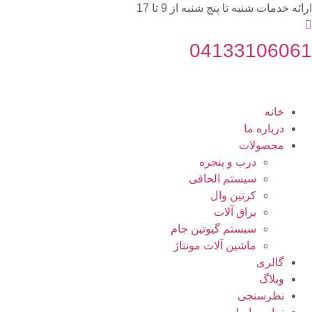
ارائه خدمات شنبه تا پنج شنبه از 9 تا 17
04133106061
خانه
درباره ما
محصولات
درب و پنجره
سیستم الحاقی
کرتین وال
یراق آلات
سیستم گیوتین جام
ماشین آلات مونتاژ
گالری
وبلاگ
نظرسنجی